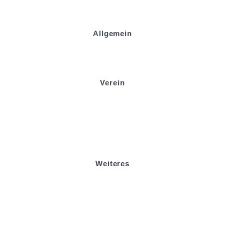
Allgemein
Kontakt und Adresse
Datenschutz
Impressum
Verein
Badminton
Boule
Mitgliedsantrag
Sponsoring
Helfer werden
Stadionmagazin
Weiteres
Sportstiftung Biniok
Förderverein
Clubhaus Badner-Stub
Vereinsshop FV Ottersweier
Vereinsshop SG Ottersweier / Unzhurst