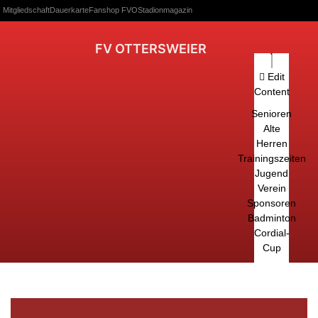
Mitgliedschaft
Dauerkarte
Fanshop FVO
Stadionmagazin
FV OTTERSWEIER
Edit
Content
Senioren
Alte
Herren
Trainingszeiten
Jugend
Verein
Sponsoren
Badminton
Cordial-
Cup