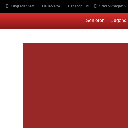
Mitgliedschaft
Dauerkarte
Fanshop FVO
Stadionmagazin
Senioren
Jugend