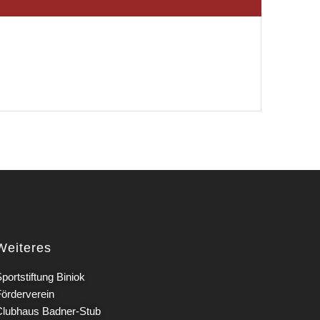
Weiteres
portstiftung Biniok
Förderverein
Clubhaus Badner-Stub