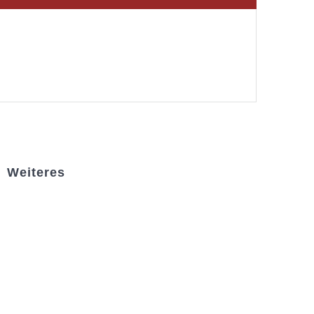
Weiteres
Sportstiftung Biniok
Förderverein
Clubhaus Badner-Stub
Vereinsshop FV Ottersweier
Vereinsshop SG Ottersweier / Unzhurst
Vereinsshop SG Ottersw. / Unzh. / Vimb.