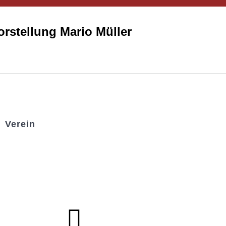
rstellung Mario Müller
Verein
Badminton
Boule
Mitgliedsantrag
Sponsoring
Helfer werden
Stadionmagazin