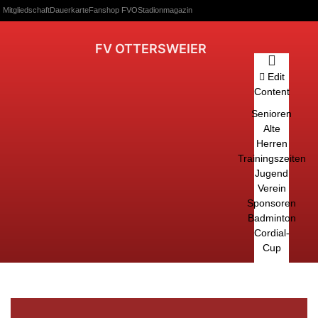
Mitgliedschaft
Dauerkarte
Fanshop FVO
Stadionmagazin
FV OTTERSWEIER
Edit
Content
Senioren
Alte
Herren
Trainingszeiten
Jugend
Verein
Sponsoren
Badminton
Cordial-
Cup