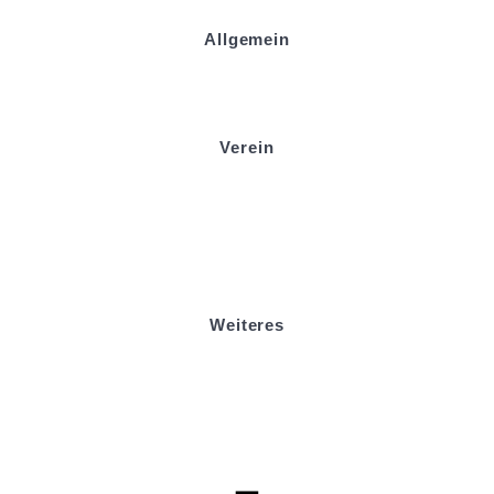
Allgemein
Kontakt und Adresse
Datenschutz
Impressum
Verein
Badminton
Boule
Mitgliedsantrag
Sponsoring
Helfer werden
Stadionmagazin
Weiteres
Sportstiftung Biniok
Förderverein
Clubhaus Badner-Stub
Vereinsshop FV Ottersweier
Vereinsshop SG Ottersweier / Unzhurst
Vereinsshop SG Ottersw. / Unzh. / Vimb.