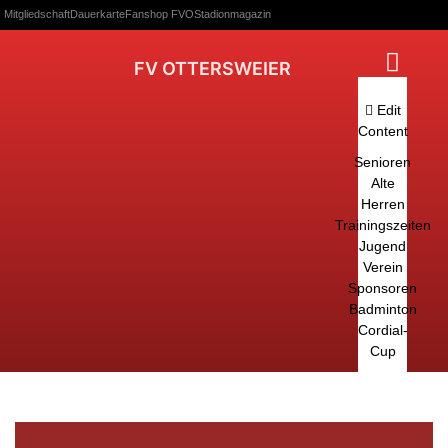
Mitgliedschaft
Dauerkarte
Fanshop FVO
Stadionmagazin
FV OTTERSWEIER
Edit
Content
Senioren
Alte
Herren
Trainingszeiten
Jugend
Verein
Sponsoren
Badminton
Cordial-
Cup