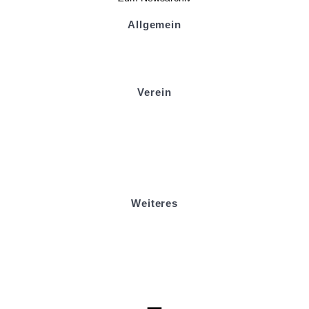
Allgemein
Kontakt und Adresse
Datenschutz
Impressum
Verein
Badminton
Boule
Mitgliedsantrag
Sponsoring
Helfer werden
Stadionmagazin
Weiteres
Sportstiftung Biniok
Förderverein
Clubhaus Badner-Stub
Vereinsshop FV Ottersweier
Vereinsshop SG Ottersweier / Unzhurst
Vereinsshop SG Ottersw. / Unzh. / Vimb.