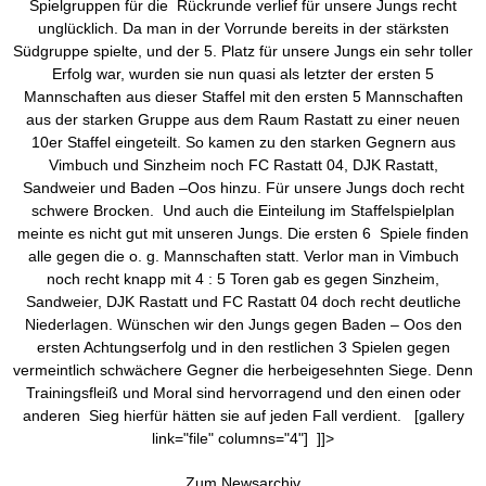
Spielgruppen für die Rückrunde verlief für unsere Jungs recht
unglücklich. Da man in der Vorrunde bereits in der stärksten
Südgruppe spielte, und der 5. Platz für unsere Jungs ein sehr toller
Erfolg war, wurden sie nun quasi als letzter der ersten 5
Mannschaften aus dieser Staffel mit den ersten 5 Mannschaften
aus der starken Gruppe aus dem Raum Rastatt zu einer neuen
10er Staffel eingeteilt. So kamen zu den starken Gegnern aus
Vimbuch und Sinzheim noch FC Rastatt 04, DJK Rastatt,
Sandweier und Baden –Oos hinzu. Für unsere Jungs doch recht
schwere Brocken. Und auch die Einteilung im Staffelspielplan
meinte es nicht gut mit unseren Jungs. Die ersten 6 Spiele finden
alle gegen die o. g. Mannschaften statt. Verlor man in Vimbuch
noch recht knapp mit 4 : 5 Toren gab es gegen Sinzheim,
Sandweier, DJK Rastatt und FC Rastatt 04 doch recht deutliche
Niederlagen. Wünschen wir den Jungs gegen Baden – Oos den
ersten Achtungserfolg und in den restlichen 3 Spielen gegen
vermeintlich schwächere Gegner die herbeigesehnten Siege. Denn
Trainingsfleiß und Moral sind hervorragend und den einen oder
anderen Sieg hierfür hätten sie auf jeden Fall verdient. [gallery
link="file" columns="4"] ]]>
Zum Newsarchiv