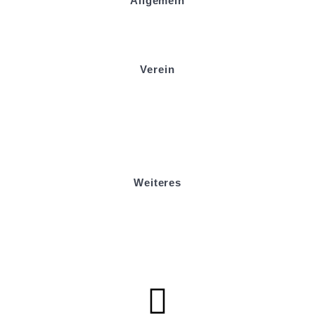
Allgemein
Kontakt und Adresse
Datenschutz
Impressum
Verein
Badminton
Boule
Mitgliedsantrag
Sponsoring
Helfer werden
Stadionmagazin
Weiteres
Sportstiftung Biniok
Förderverein
Clubhaus Badner-Stub
Vereinsshop FV Ottersweier
Vereinsshop SG Ottersweier / Unzhurst
Vereinsshop SG Ottersw. / Unzh. / Vimb.