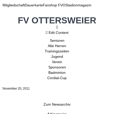
Mitgliedschaft
Dauerkarte
Fanshop FVO
Stadionmagazin
FV OTTERSWEIER
Edit Content
Senioren
Alte Herren
Trainingszeiten
Jugend
Verein
Sponsoren
Badminton
Cordial-Cup
November 20, 2011
Zum Newsarchiv