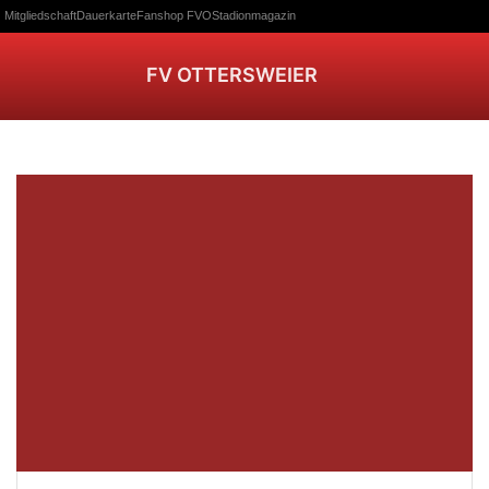
Mitgliedschaft
Dauerkarte
Fanshop FVO
Stadionmagazin
FV OTTERSWEIER