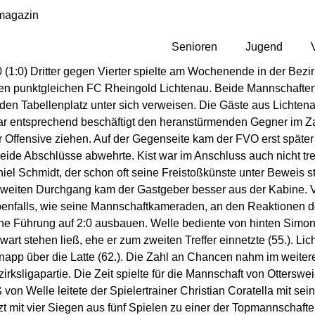
magazin
Senioren
Jugend
 (1:0) Dritter gegen Vierter spielte am Wochenende in der Bezi
den punktgleichen FC
Rheingold
Lichtenau. Beide Mannschaften 
f den Tabellenplatz unter sich verweisen. Die Gäste aus Licht
ar entsprechend beschäftigt den heranstürmenden Gegner im Zau
r Offensive ziehen. Auf der Gegenseite kam der FVO erst später
 beide Abschlüsse abwehrte.
Kist
war im Anschluss auch nicht tre
iel Schmidt, der schon oft seine Freistoßkünste unter Beweis ste
Im zweiten Durchgang kam der Gastgeber besser aus der Kabine
benfalls, wie seine
Mannschaftkameraden
, an den Reaktionen 
ine Führung auf 2:0 ausbauen. Welle bediente von hinten Simo
rt stehen ließ, ehe er zum zweiten Treffer einnetzte (55.). Lic
napp über die Latte (62.). Die Zahl an Chancen nahm im weiter
rksligapartie. Die Zeit spielte für die Mannschaft von Ottersweie
 von Welle leitete der Spielertrainer Christian
Coratella
mit sein
tzt mit vier Siegen aus fünf Spielen zu einer der Topmannschafte