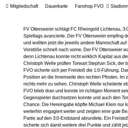
Mitgliedschaft
Dauerkarte
Fanshop FVO
Stadion
FV Ottersweier schlägt FC
Rheingold
Lichtenau, 3:0
Spieltags avancierte. Der FV Ottersweier empfing 
und wollten jetzt die jeweils andere Mannschaft au
Vorstöße schnell nach vorne. Der FV Ottersweier w
denn Lichtenau konnte nicht wirklich Kapital aus de
Christoph Welle prüften Torwart Stephan
Sick
, der
FVO sicherte sich per Freistoß die 1:0-Führung. Dan
Position an die Innenseite des rechten Pfosten. 
nichts mehr zu sehen. Christoph Welle scheiterte e
FVO blieb dran und konnte im richtigen Moment se
Gegenspieler durchsetzen konnte und auch den Torwa
Chance. Die Hereingabe köpfte Michael Klein nur k
weiterhin engagiert weiter und zeigten eine gute Bezi
Partie auf den 3:0-Endstand abrundete. Ein Freistoß
sicherte sich damit weitere drei Punkte und zählt je