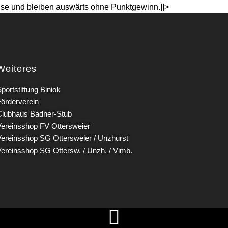
use und bleiben auswärts ohne Punktgewinn.]]>
Weiteres
portstiftung Biniok
Förderverein
Clubhaus Badner-Stub
Vereinsshop FV Ottersweier
Vereinsshop SG Ottersweier / Unzhurst
Vereinsshop SG Ottersw. / Unzh. / Vimb.