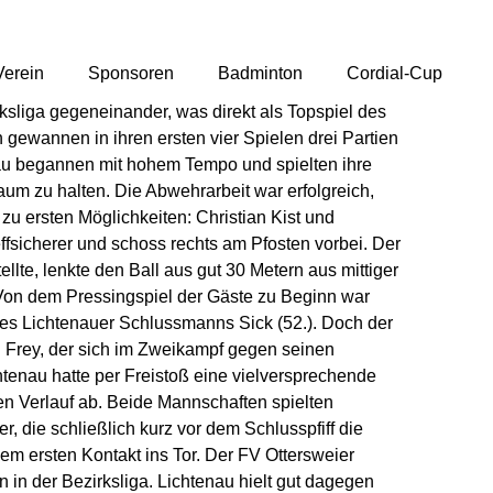
Verein
Sponsoren
Badminton
Cordial-Cup
rksliga gegeneinander, was direkt als Topspiel des
gewannen in ihren ersten vier Spielen drei Partien
enau begannen mit hohem Tempo und spielten ihre
m zu halten. Die Abwehrarbeit war erfolgreich,
 zu ersten Möglichkeiten: Christian
Kist
und
ffsicherer und schoss rechts am Pfosten vorbei. Der
llte, lenkte den Ball aus gut 30 Metern aus mittiger
. Von dem
Pressingspiel
der Gäste zu Beginn war
des Lichtenauer Schlussmanns
Sick
(52.). Doch der
n
Frey
, der sich im Zweikampf gegen seinen
htenau hatte per Freistoß eine vielversprechende
en Verlauf ab. Beide Mannschaften spielten
r, die schließlich kurz vor dem Schlusspfiff die
em ersten Kontakt ins Tor. Der FV Ottersweier
n in der Bezirksliga. Lichtenau hielt gut dagegen