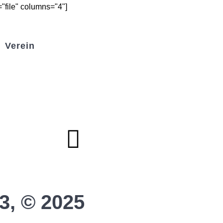
"file" columns="4"]
Verein
Badminton
Boule
Mitgliedsantrag
Sponsoring
Helfer werden
Stadionmagazin
3, © 2025