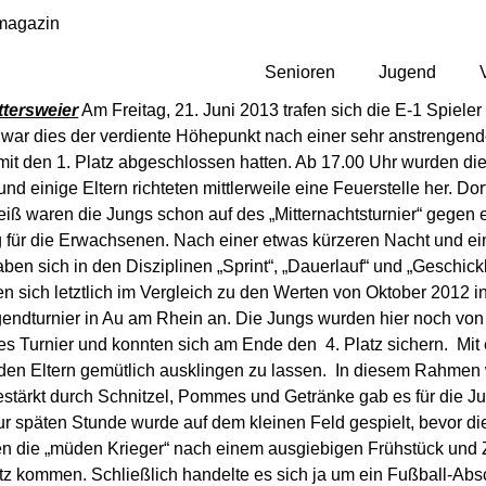
magazin
Senioren
Jugend
tersweier
Am Freitag, 21. Juni 2013 trafen sich die E-1 Spie
 war dies der verdiente Höhepunkt nach einer sehr anstrengen
mit den 1. Platz abgeschlossen hatten. Ab 17.00 Uhr wurden di
und einige Eltern richteten mittlerweile eine Feuerstelle her
eiß waren die Jungs schon auf des „Mitternachtsturnier“ gegen 
ng für die Erwachsenen. Nach einer etwas kürzeren Nacht und 
 sich in den Disziplinen „Sprint“, „Dauerlauf“ und „Geschickl
n sich letztlich im Vergleich zu den Werten von Oktober 2012 in
endturnier in Au am Rhein an. Die Jungs wurden hier noch von 
tes Turnier und konnten sich am Ende den 4. Platz sichern. Mit 
en Eltern gemütlich ausklingen zu lassen. In diesem Rahmen w
stärkt durch Schnitzel, Pommes und Getränke gab es für die Ju
zur späten Stunde wurde auf dem kleinen Feld gespielt, bevor 
en die „müden Krieger“ nach einem ausgiebigen Frühstück und Z
tz kommen. Schließlich handelte es sich ja um ein Fußball-A