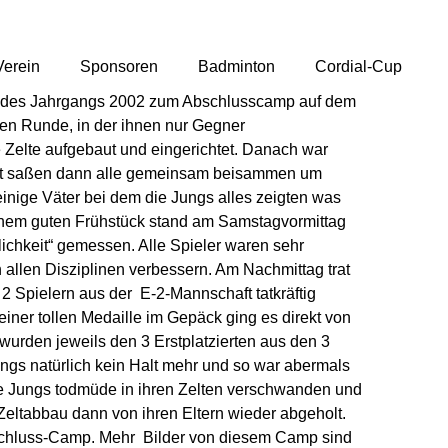
Verein
Sponsoren
Badminton
Cordial-Cup
ler des Jahrgangs 2002 zum Abschlusscamp auf dem
den Runde, in der ihnen nur Gegner
e Zelte aufgebaut und eingerichtet. Danach war
. Dort saßen dann alle gemeinsam beisammen um
einige Väter bei dem die Jungs alles zeigten was
einem guten Frühstück stand am Samstagvormittag
ichkeit“ gemessen. Alle Spieler waren sehr
 allen Disziplinen verbessern. Am Nachmittag trat
2 Spielern aus der E-2-Mannschaft tatkräftig
einer tollen Medaille im Gepäck ging es direkt von
urden jeweils den 3 Erstplatzierten aus den 3
ngs natürlich kein Halt mehr und so war abermals
die Jungs todmüde in ihren Zelten verschwanden und
eltabbau dann von ihren Eltern wieder abgeholt.
bschluss-Camp. Mehr Bilder von diesem Camp sind